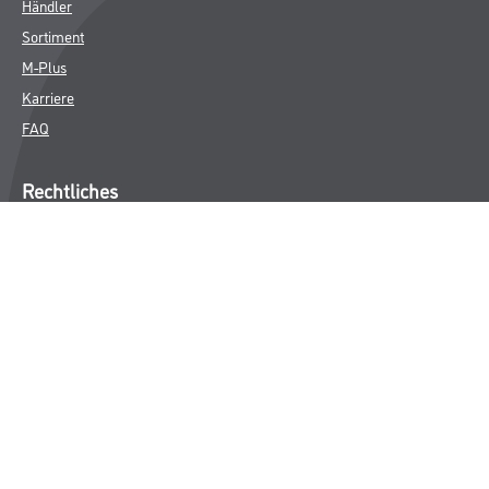
Händler
Sortiment
M-Plus
Karriere
FAQ
Rechtliches
AGB
Nutzungsbedingungen
Impressum
Datenschutz
Integrität
Kontakt
Follow Us