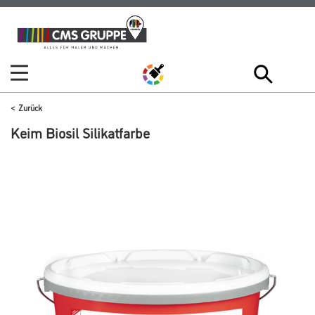
Zum
Zum
Inhalt
Navigationsmenü
springen
springen
Zurück
Keim Biosil Silikatfarbe