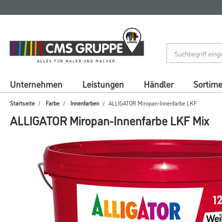
Zum
Zum
Inhalt
Navigationsmenü
springen
springen
Unternehmen
Leistungen
Händler
Sortim
Startseite
Farbe
Innenfarben
ALLIGATOR Miropan-Innenfarbe LKF
ALLIGATOR Miropan-Innenfarbe LKF Mix