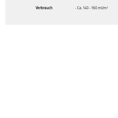
Verbrauch
- Ca. 140 - 160 ml/m²
Shop
Farbe
Verbrauchsmate
WDV-Systeme
Trockenbau
Putze- und Spachtelmassen
Bodenbeläge
Wand- & Deckenbeläge
Werkzeug & Maschinen