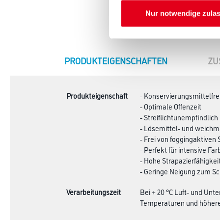
Nur notwendige zula
CURRENT
PRODUKTEIGENSCHAFTEN
ZU
TAB:
Produkteigenschaft
- Konservierungsmittelfre
- Optimale Offenzeit
- Streiflichtunempfindlich
- Lösemittel- und weichm
- Frei von foggingaktiven
- Perfekt für intensive Fa
- Hohe Strapazierfähigkei
- Geringe Neigung zum Sc
Verarbeitungszeit
Bei + 20 °C Luft- und Unt
Temperaturen und höherer