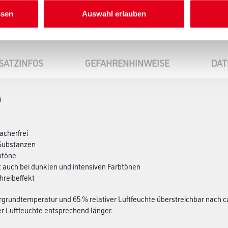
ssen
Auswahl erlauben
SATZINFOS
GEFAHRENHINWEISE
DAT
i
acherfrei
 Substanzen
rbtöne
t auch bei dunklen und intensiven Farbtönen
hreibeffekt
ergrundtemperatur und 65 % relativer Luftfeuchte überstreichbar nach ca.
 Luftfeuchte entsprechend länger.