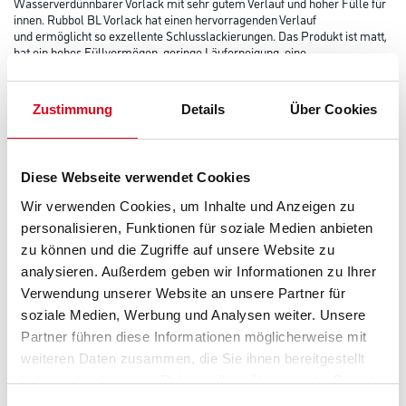
Wasserverdünnbarer Vorlack mit sehr gutem Verlauf und hoher Fülle für
innen. Rubbol BL Vorlack hat einen hervorragenden Verlauf
und ermöglicht so exzellente Schlusslackierungen. Das Produkt ist matt,
hat ein hohes Füllvermögen, geringe Läuferneigung, eine
gute Kantenabdeckung, trocknet schnell, lässt sich sehr gut schleifen und
ist für innen geeignet.
Zustimmung
Details
Über Cookies
Farbtonbezeichnung
Diese Webseite verwendet Cookies
Glanzgrad
Wir verwenden Cookies, um Inhalte und Anzeigen zu
personalisieren, Funktionen für soziale Medien anbieten
zu können und die Zugriffe auf unsere Website zu
Gebinde
analysieren. Außerdem geben wir Informationen zu Ihrer
Verwendung unserer Website an unsere Partner für
soziale Medien, Werbung und Analysen weiter. Unsere
Partner führen diese Informationen möglicherweise mit
weiteren Daten zusammen, die Sie ihnen bereitgestellt
haben oder die sie im Rahmen Ihrer Nutzung der Dienste
Umrechnungsfaktoren
gesammelt haben.