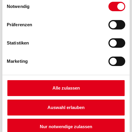
Einwilligungsauswahl
Notwendig
Zur Farbauswahl für Ihren Wunschfarbton
Präferenzen
Statistiken
Marketing
PRODUKTEIGENSCHAFTEN
Alle zulassen
Produkteigenschaft
- Hervorragender Verlauf bietet einwandfreie Schlusslackierung
- Gut deckend
- Gut schleifbar
Auswahl erlauben
- Hohes Füllvermögen und gute Kantenabdeckung
Verarbeitungszeit
Nur notwendige zulassen
Nach ca. 6 Stunden trocken.