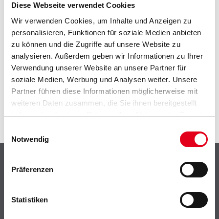
EIN KLEINER ZWISCHENFALL
Diese Webseite verwendet Cookies
Wir verwenden Cookies, um Inhalte und Anzeigen zu
IST AUFGETRETEN
personalisieren, Funktionen für soziale Medien anbieten
zu können und die Zugriffe auf unsere Website zu
Keine Sorge, wir pinseln schon an der Lösung und
analysieren. Außerdem geben wir Informationen zu Ihrer
werden das Problem so schnell wie möglich beheben.
Verwendung unserer Website an unsere Partner für
Erkunden Sie in der Zwischenzeit unseren Online-Shop
soziale Medien, Werbung und Analysen weiter. Unsere
und lassen Sie sich inspirieren.
Partner führen diese Informationen möglicherweise mit
ZURÜCK ZUM ONLINE-SHOP
weiteren Daten zusammen, die Sie ihnen bereitgestellt
haben oder die sie im Rahmen Ihrer Nutzung der Dienste
gesammelt haben.
Einwilligungsauswahl
Notwendig
Shop
Präferenzen
Farbe
WDV-Systeme
Statistiken
Trockenbau
Putze- und Spachtelmassen