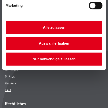
Marketing
Bodenbeläge
Wand- & Deckenbeläge
Werkzeug & Maschinen
Verbrauchsmaterialien
Alle zulassen
CMS Gruppe
Auswahl erlauben
Unternehmen
Leistungen
Nur notwendige zulassen
Händler
Sortiment
M-Plus
Karriere
FAQ
Rechtliches