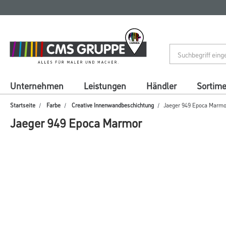
Zum
Zum
Inhalt
Navigationsmenü
springen
springen
Unternehmen
Leistungen
Händler
Sortim
Startseite
Farbe
Creative Innenwandbeschichtung
Jaeger 949 Epoca Marmo
Jaeger 949 Epoca Marmor