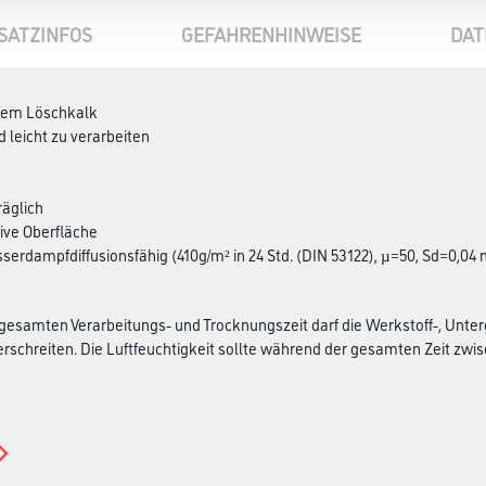
SATZINFOS
GEFAHRENHINWEISE
DAT
chem Löschkalk
d leicht zu verarbeiten
äglich
ive Oberfläche
sserdampfdiffusionsfähig (410g/m² in 24 Std. (DIN 53122), µ=50, Sd=0,04 
esamten Verarbeitungs- und Trocknungszeit darf die Werkstoff-, Unter
rschreiten. Die Luftfeuchtigkeit sollte während der gesamten Zeit zwisch