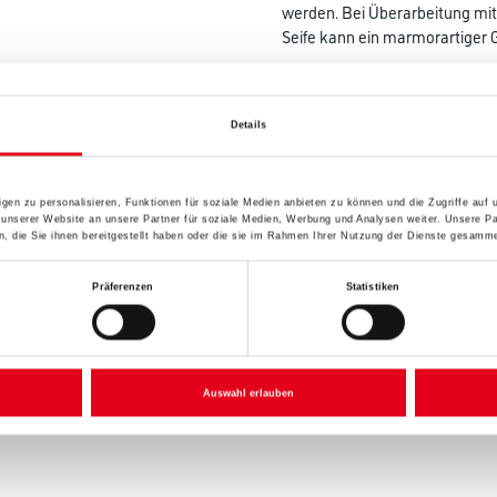
werden. Bei Überarbeitung mit
Seife kann ein marmorartiger G
Farbtonbezeichnung
Details
Gebinde
gen zu personalisieren, Funktionen für soziale Medien anbieten zu können und die Zugriffe auf
 unserer Website an unsere Partner für soziale Medien, Werbung und Analysen weiter. Unsere Pa
 die Sie ihnen bereitgestellt haben oder die sie im Rahmen Ihrer Nutzung der Dienste gesamme
Präferenzen
Statistiken
Umrechnungsfaktoren
Auswahl erlauben