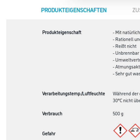
CURRENT
PRODUKTEIGENSCHAFTEN
ZU
TAB:
Produkteigenschaft
- Mit natürli
- Rationell un
- Reißt nicht
- Unbrennbar
- Umweltvertr
- Atmungsakt
- Sehr gut wa
Verarbeitungstemp./Luftfeuchte
Während der g
30°C nicht übe
Verbrauch
500 g
Gefahr