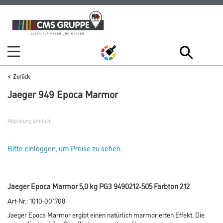
Zum
Zum
Inhalt
Navigationsmenü
springen
springen
Zurück
Jaeger 949 Epoca Marmor
Abbildung ähnlich
Bitte einloggen, um Preise zu sehen
Jaeger Epoca Marmor 5,0 kg PG3 9490212-505 Farbton 212
Art-Nr.:
1010-001708
Jaeger Epoca Marmor ergibt einen natürlich marmorierten Effekt. Die