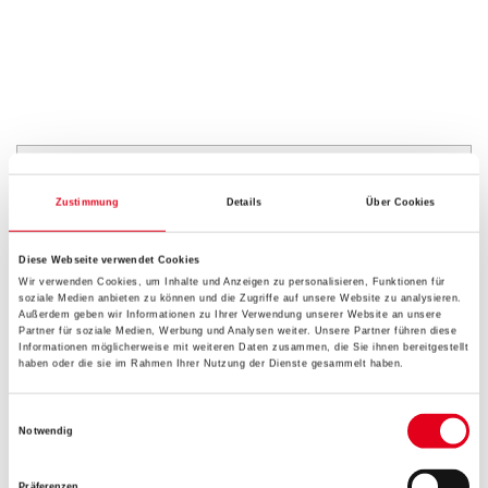
PRODUKTEIGENSCHAFTEN
Zustimmung
Details
Über Cookies
Produkteigenschaft
- Mit natürlichem Löschkalk
Diese Webseite verwendet Cookies
- Rationell und leicht zu verarbeiten
Wir verwenden Cookies, um Inhalte und Anzeigen zu personalisieren, Funktionen für
- Reißt nicht
soziale Medien anbieten zu können und die Zugriffe auf unsere Website zu analysieren.
- Unbrennbar
Außerdem geben wir Informationen zu Ihrer Verwendung unserer Website an unsere
- Umweltverträglich
Partner für soziale Medien, Werbung und Analysen weiter. Unsere Partner führen diese
Informationen möglicherweise mit weiteren Daten zusammen, die Sie ihnen bereitgestellt
- Atmungsaktive Oberfläche
haben oder die sie im Rahmen Ihrer Nutzung der Dienste gesammelt haben.
- Sehr gut wasserdampfdiffusionsfähig (410g/m² in 24 Std. (DIN
53122), µ=50, Sd=0,04 m)
Einwilligungsauswahl
Notwendig
Verarbeitungstemp./Luftfeuchte
Während der gesamten Verarbeitungs- und Trocknungszeit darf
Präferenzen