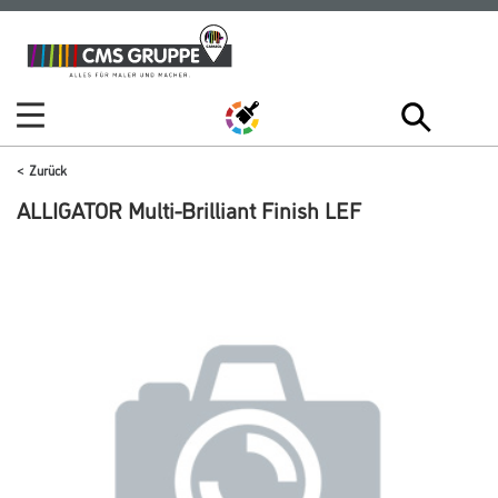
Zum
Zum
Inhalt
Navigationsmenü
springen
springen
Zurück
ALLIGATOR Multi-Brilliant Finish LEF