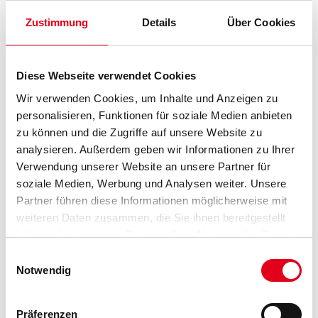
Zustimmung
Details
Über Cookies
Farbtonbezeichnung
Diese Webseite verwendet Cookies
Glanzgrad
Wir verwenden Cookies, um Inhalte und Anzeigen zu
personalisieren, Funktionen für soziale Medien anbieten
zu können und die Zugriffe auf unsere Website zu
Gebinde
analysieren. Außerdem geben wir Informationen zu Ihrer
Verwendung unserer Website an unsere Partner für
soziale Medien, Werbung und Analysen weiter. Unsere
Partner führen diese Informationen möglicherweise mit
weiteren Daten zusammen, die Sie ihnen bereitgestellt
Umrechnungsfaktoren
haben oder die sie im Rahmen Ihrer Nutzung der Dienste
gesammelt haben.
Einwilligungsauswahl
Notwendig
Präferenzen