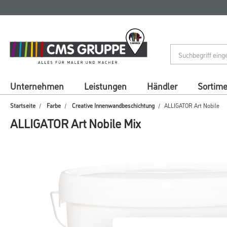
Zum
Zum
Inhalt
Navigationsmenü
springen
springen
Unternehmen
Leistungen
Händler
Sortim
Startseite
Farbe
Creative Innenwandbeschichtung
ALLIGATOR Art Nobile
ALLIGATOR Art Nobile Mix