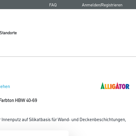
FAQ
Anmelden/Registrieren
Standorte
 sehen
g Farbton HBW 40-69
er Innenputz auf Silikatbasis für Wand- und Deckenbeschichtungen,
Hauch Terrazzo verleiht.