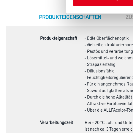
CURRENT
PRODUKTEIGENSCHAFTEN
ZU
TAB:
Produkteigenschaft
- Edle Oberflächenoptik
- Vielseitig strukturierbare
- Pastös und verarbeitung
- Lösemittel- und weichm
- Strapazierfähig
- Diffusionsfähig
- Feuchtigkeitsregulieren
- Für ein angenehmes R
- Sowohl auf glatten als 
- Durch die hohe Alkalitä
- Attraktive Farbtonvielfal
- Über die ALLFAcolor-Tö
Verarbeitungszeit
Bei + 20 °C Luft- und Unt
ist nach ca. 3 Tagen erre