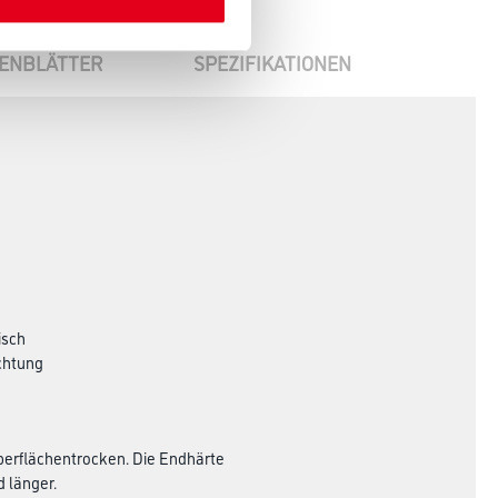
ENBLÄTTER
SPEZIFIKATIONEN
isch
ichtung
oberflächentrocken. Die Endhärte
d länger.