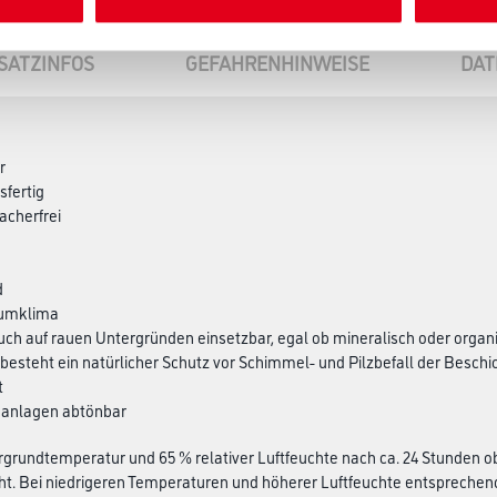
SATZINFOS
GEFAHRENHINWEISE
DAT
r
sfertig
acherfrei
d
aumklima
auch auf rauen Untergründen einsetzbar, egal ob mineralisch oder organ
t besteht ein natürlicher Schutz vor Schimmel- und Pilzbefall der Besch
t
nanlagen abtönbar
ergrundtemperatur und 65 % relativer Luftfeuchte nach ca. 24 Stunden 
icht. Bei niedrigeren Temperaturen und höherer Luftfeuchte entsprechen