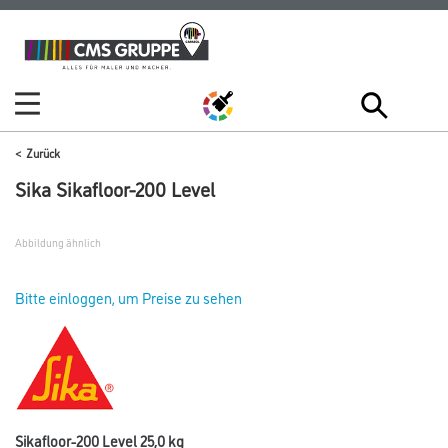
Zum
Zum
Inhalt
Navigationsmenü
springen
springen
Zurück
Sika Sikafloor-200 Level
Abbildung ähnlich
Bitte einloggen, um Preise zu sehen
Sikafloor-200 Level 25,0 kg