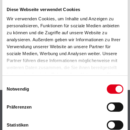
Gefahr
Diese Webseite verwendet Cookies
Wir verwenden Cookies, um Inhalte und Anzeigen zu
personalisieren, Funktionen für soziale Medien anbieten
zu können und die Zugriffe auf unsere Website zu
analysieren. Außerdem geben wir Informationen zu Ihrer
ZUSATZINFOS
Verwendung unserer Website an unsere Partner für
soziale Medien, Werbung und Analysen weiter. Unsere
GEFAHRENHINWEISE
Partner führen diese Informationen möglicherweise mit
weiteren Daten zusammen, die Sie ihnen bereitgestellt
SPEZIFIKATIONEN
haben oder die sie im Rahmen Ihrer Nutzung der Dienste
gesammelt haben.
Einwilligungsauswahl
Notwendig
Shop
Präferenzen
Farbe
WDV-Systeme
Statistiken
Trockenbau