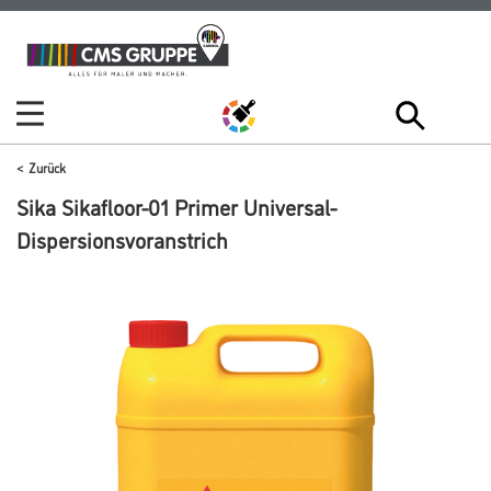
Zum
Zum
Inhalt
Navigationsmenü
springen
springen
Zurück
Sika Sikafloor-01 Primer Universal-
Dispersionsvoranstrich