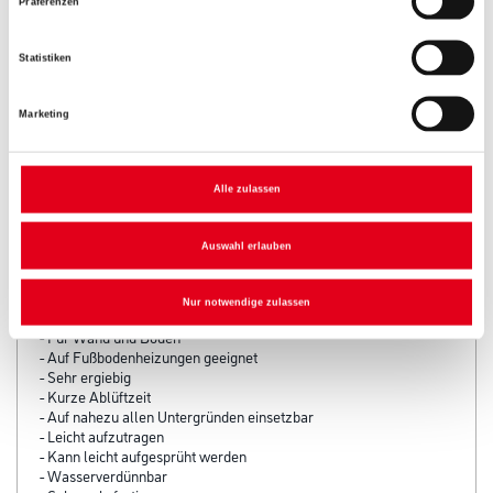
Präferenzen
Statistiken
Marketing
Alle zulassen
PRODUKTEIGENSCHAFTEN
Auswahl erlauben
Produkteigenschaft
Nur notwendige zulassen
- Für innen
- Für Wand und Boden
- Auf Fußbodenheizungen geeignet
- Sehr ergiebig
- Kurze Ablüftzeit
- Auf nahezu allen Untergründen einsetzbar
- Leicht aufzutragen
- Kann leicht aufgesprüht werden
- Wasserverdünnbar