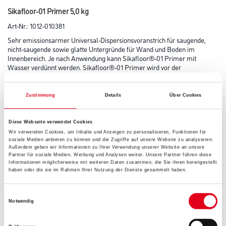
Sikafloor-01 Primer 5,0 kg
Art-Nr.:
1012-010381
Sehr emissionsarmer Universal-Dispersionsvoranstrich für saugende,
nicht-saugende sowie glatte Untergründe für Wand und Boden im
Innenbereich. Je nach Anwendung kann Sikafloor®-01 Primer mit
Wasser verdünnt werden. Sikafloor®-01 Primer wird vor der
Anwendung von Nivelliermassen oder Fliesenklebern zur Reduzierung
der Saugfähichkeit und der Verbesserung der Haftung
aufgetragen.
Zustimmung
Details
Über Cookies
Farbtonbezeichnung
Diese Webseite verwendet Cookies
Wir verwenden Cookies, um Inhalte und Anzeigen zu personalisieren, Funktionen für
soziale Medien anbieten zu können und die Zugriffe auf unsere Website zu analysieren.
Außerdem geben wir Informationen zu Ihrer Verwendung unserer Website an unsere
Gebinde
Partner für soziale Medien, Werbung und Analysen weiter. Unsere Partner führen diese
Informationen möglicherweise mit weiteren Daten zusammen, die Sie ihnen bereitgestellt
haben oder die sie im Rahmen Ihrer Nutzung der Dienste gesammelt haben.
Einwilligungsauswahl
Notwendig
Umrechnungsfaktoren