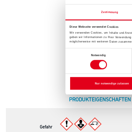
Zustimmung
Diese Webseite verwendet Cookies
Wir verwenden Cookies, um Inhalte und Anzei
geben wir Informationen zu Ihrer Verwendung
möglicherweise mit weiteren Daten zusammen,
Einwilligungsauswahl
Notwendig
Nur notwendige zulassen
CURRENT
PRODUKTEIGENSCHAFTEN
TAB:
Gefahr