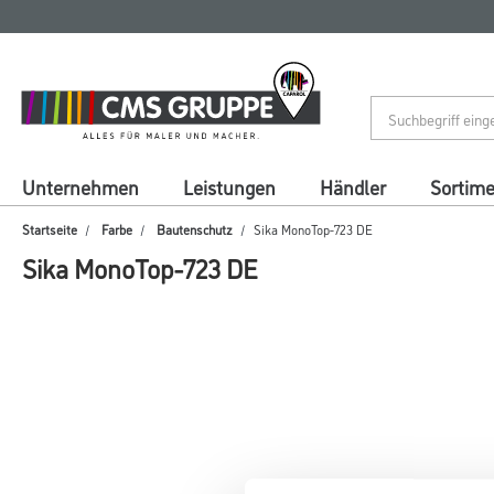
Zum
Zum
Inhalt
Navigationsmenü
springen
springen
Unternehmen
Leistungen
Händler
Sortim
Startseite
Farbe
Bautenschutz
Sika MonoTop-723 DE
Sika MonoTop-723 DE