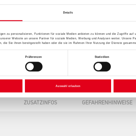
Gebinde
Details
gen zu personalisieren, Funktionen für soziale Medien anbieten zu können und die Zugriffe auf
Umrechnungsfaktoren
 unserer Website an unsere Partner für soziale Medien, Werbung und Analysen weiter. Unsere Pa
 die Sie ihnen bereitgestellt haben oder die sie im Rahmen Ihrer Nutzung der Dienste gesamme
Präferenzen
Statistiken
Auswahl erlauben
ZUSATZINFOS
GEFAHRENHINWEISE