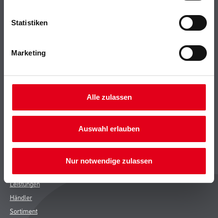
Shop
Statistiken
Farbe
WDV-Systeme
Marketing
Trockenbau
Putze- und Spachtelmassen
Bodenbeläge
Wand- & Deckenbeläge
Alle zulassen
Werkzeug & Maschinen
Verbrauchsmaterialien
Auswahl erlauben
CMS Gruppe
Nur notwendige zulassen
Unternehmen
Leistungen
Händler
Sortiment