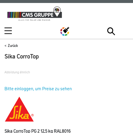
Zum
Zum
Inhalt
Navigationsmenü
springen
springen
Zurück
Sika CorroTop
Abbildung ähnlich
Bitte einloggen, um Preise zu sehen
Sika CorroTop PG 2 12,5 kg RAL8016