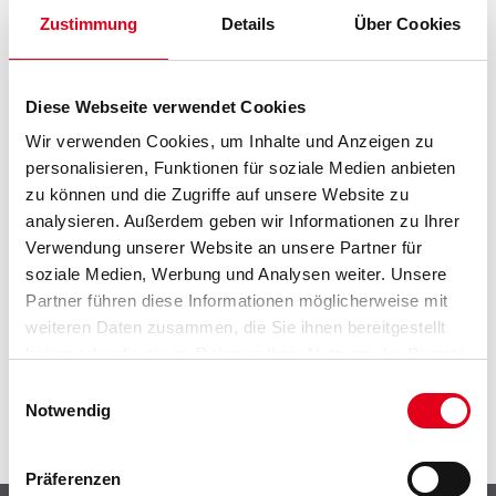
Zustimmung
Details
Über Cookies
PRODUKTEIGENSCHAFTEN
Diese Webseite verwendet Cookies
Wir verwenden Cookies, um Inhalte und Anzeigen zu
Achtung
personalisieren, Funktionen für soziale Medien anbieten
zu können und die Zugriffe auf unsere Website zu
analysieren. Außerdem geben wir Informationen zu Ihrer
Verwendung unserer Website an unsere Partner für
soziale Medien, Werbung und Analysen weiter. Unsere
Partner führen diese Informationen möglicherweise mit
ZUSATZINFOS
weiteren Daten zusammen, die Sie ihnen bereitgestellt
haben oder die sie im Rahmen Ihrer Nutzung der Dienste
GEFAHRENHINWEISE
gesammelt haben.
Einwilligungsauswahl
Notwendig
SPEZIFIKATIONEN
Präferenzen