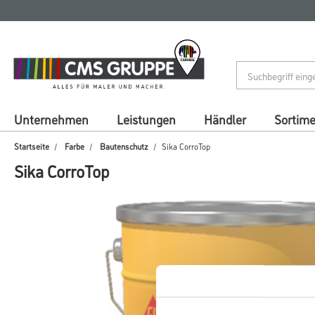
Zum
Zum
Inhalt
Navigationsmenü
springen
springen
Unternehmen
Leistungen
Händler
Sortim
Startseite
Farbe
Bautenschutz
Sika CorroTop
Sika CorroTop