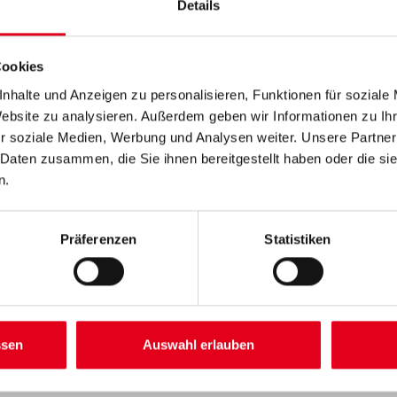
Details
Farbtonbezeichnung
Cookies
nhalte und Anzeigen zu personalisieren, Funktionen für soziale
Umrechnungsfaktoren
Website zu analysieren. Außerdem geben wir Informationen zu I
r soziale Medien, Werbung und Analysen weiter. Unsere Partner
 Daten zusammen, die Sie ihnen bereitgestellt haben oder die s
Zur Farbauswahl für Ihr
n.
Wunschfarbton
Präferenzen
Statistiken
ssen
Auswahl erlauben
ZUSATZINFOS
GEFAHRENHINWEISE