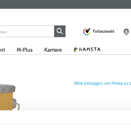
Farbauswahl
ent
M-Plus
Karriere
Bitte einloggen, um Preise zu
SikaMix CorroTop 9,75 kg Basis
Art-Nr.:
1012-009117