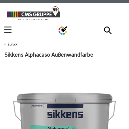
Zum
Zum
Inhalt
Navigationsmenü
springen
springen
Zurück
Sikkens Alphacaso Außenwandfarbe