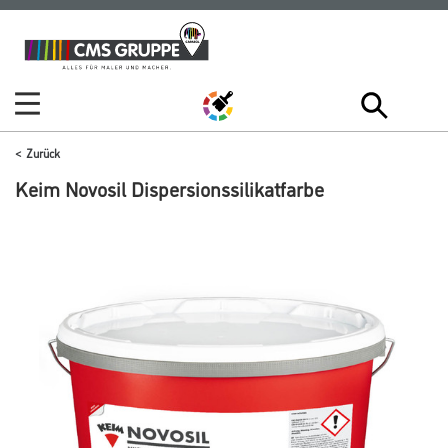
Zum
Zum
Inhalt
Navigationsmenü
springen
springen
Zurück
Keim Novosil Dispersionssilikatfarbe