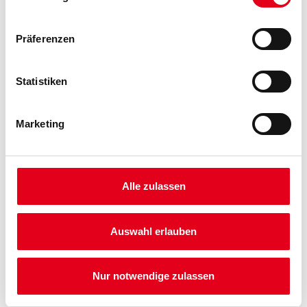
Umrechnungsfaktoren
Präferenzen
Statistiken
Marketing
PRODUKTEIGENSCHAFTEN
Alle zulassen
Produkteigenschaft
- Extrem langlebig, farbtonstabil und witterungsbeständig
- Bauphysikalische Idealwerte
Auswahl erlauben
- Rissschlämmend
Verarbeitungstemp./Luftfeuchte
Nur notwendige zulassen
Umluft- und Untergrundtemperatur ≥ 5 °C während der
Verarbeitung und Trocknung. Nicht bei direkter