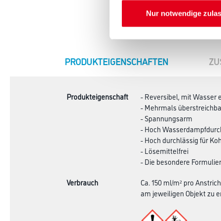
Nur notwendige zula
CURRENT
PRODUKTEIGENSCHAFTEN
ZU
TAB:
Produkteigenschaft
- Reversibel, mit Wasser 
- Mehrmals überstreichba
- Spannungsarm
- Hoch Wasserdampfdurch
- Hoch durchlässig für Ko
- Lösemittelfrei
- Die besondere Formuli
Verbrauch
Ca. 150 ml/m² pro Anstri
am jeweiligen Objekt zu e