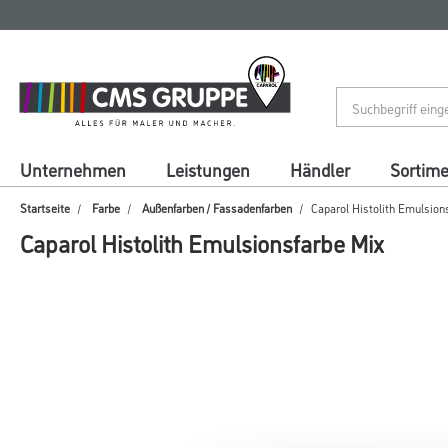
Zum
Zum
Inhalt
Navigationsmenü
springen
springen
Unternehmen
Leistungen
Händler
Sortim
Startseite
Farbe
Außenfarben / Fassadenfarben
Caparol Histolith Emulsion
Caparol Histolith Emulsionsfarbe Mix