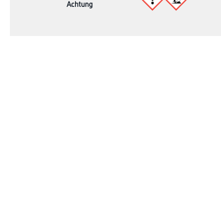
Achtung
Shop
Farbe
Verbrauchsmate
WDV-Systeme
Trockenbau
Putze- und Spachtelmassen
Bodenbeläge
Wand- & Deckenbeläge
Werkzeug & Maschinen