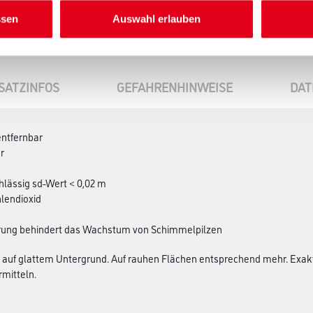
ssen
Auswahl erlauben
SATZINFOS
GEFAHRENHINWEISE
DAT
entfernbar
r
lässig sd-Wert < 0,02 m
hlendioxid
erung behindert das Wachstum von Schimmelpilzen
ch auf glattem Untergrund. Auf rauhen Flächen entsprechend mehr. Exak
rmitteln.