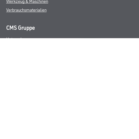
Werkzeug & Maschinen
Verbrauchsmaterialien
CMS Gruppe
Unternehmen
Leistungen
Händler
Sortiment
M-Plus
Karriere
FAQ
Rechtliches
AGB
Nutzungsbedingungen
Impressum