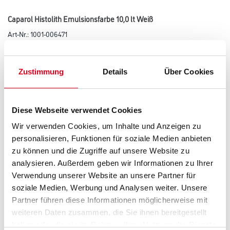
Caparol Histolith Emulsionsfarbe 10,0 lt Weiß
Art-Nr.:
1001-006471
Histolith Emulsionsfarbe wurde speziell für besonders hochwertige
Wandanstriche und Malereien in denkmalgeschützten Gebäuden
entwickelt.
Zustimmung
Details
Über Cookies
Farbtonbezeichnung
Diese Webseite verwendet Cookies
Wir verwenden Cookies, um Inhalte und Anzeigen zu
Glanzgrad
personalisieren, Funktionen für soziale Medien anbieten
zu können und die Zugriffe auf unsere Website zu
analysieren. Außerdem geben wir Informationen zu Ihrer
Gebinde
Verwendung unserer Website an unsere Partner für
soziale Medien, Werbung und Analysen weiter. Unsere
Partner führen diese Informationen möglicherweise mit
weiteren Daten zusammen, die Sie ihnen bereitgestellt
haben oder die sie im Rahmen Ihrer Nutzung der Dienste