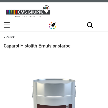
Zum
Zum
Inhalt
Navigationsmenü
springen
springen
Zurück
Caparol Histolith Emulsionsfarbe