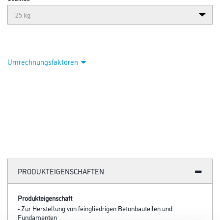
Abbildung ähnlich
Bitte einloggen, um Preise zu sehen
Quick Mix B 03 25,0 kg Estrichbeton
Art-Nr.:
1074-000083
Estrichmörtel und Trockenbeton.
Gebinde