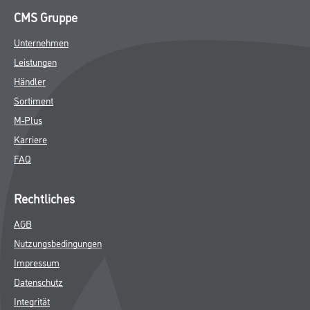
DATENBLÄTTER
SPEZIFIKATIONEN
Shop
Farbe
WDV-Systeme
Trockenbau
Putze- und Spachtelmassen
Bodenbeläge
Wand- & Deckenbeläge
Werkzeug & Maschinen
Verbrauchsmaterialien