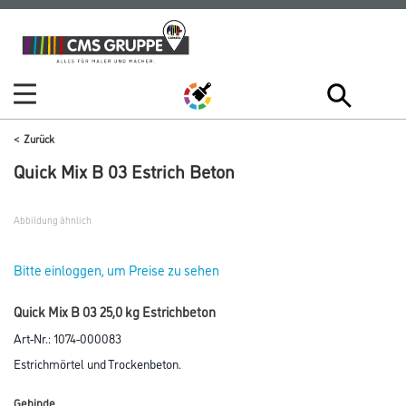
Zum
Zum
Inhalt
Navigationsmenü
springen
springen
Zurück
Quick Mix B 03 Estrich Beton