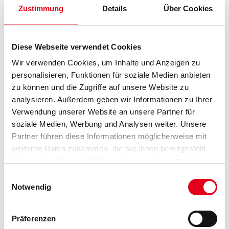
Zustimmung
Details
Über Cookies
PRODUKTEIGENSCHAFTEN
Diese Webseite verwendet Cookies
Wir verwenden Cookies, um Inhalte und Anzeigen zu
Produkteigenschaft
personalisieren, Funktionen für soziale Medien anbieten
- Extreme Penetration
zu können und die Zugriffe auf unsere Website zu
- Benetzung (Öl-Anteil)
analysieren. Außerdem geben wir Informationen zu Ihrer
Verwendung unserer Website an unsere Partner für
Verarbeitungstemp./Luftfeuchte
soziale Medien, Werbung und Analysen weiter. Unsere
Nicht unter 0°C und über 50°C verarbeiten.
Partner führen diese Informationen möglicherweise mit
Verarbeitungszeit
weiteren Daten zusammen, die Sie ihnen bereitgestellt
Bei 20°C, 60% rel. Luftfeuchtigkeit Staubtrocken nach ca. 4
haben oder die sie im Rahmen Ihrer Nutzung der Dienste
Stunden, nutzbar bzw. überarbeitbar nach 24 Stunden.
gesammelt haben.
Einwilligungsauswahl
Notwendig
Verbrauch
- 2 - 10 m² / Liter (je nach Saugfähigkeit)
Präferenzen