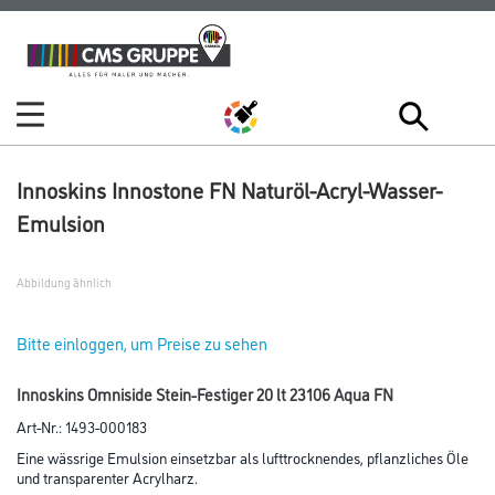
Zum
Zum
Inhalt
Navigationsmenü
springen
springen
Innoskins Innostone FN Naturöl-Acryl-Wasser-
Emulsion
Abbildung ähnlich
Bitte einloggen, um Preise zu sehen
Innoskins Omniside Stein-Festiger 20 lt 23106 Aqua FN
Art-Nr.:
1493-000183
Eine wässrige Emulsion einsetzbar als lufttrocknendes, pflanzliches Öle
und transparenter Acrylharz.