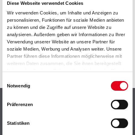
EIN KLEINER ZWISCHENFALL
Diese Webseite verwendet Cookies
Wir verwenden Cookies, um Inhalte und Anzeigen zu
IST AUFGETRETEN
personalisieren, Funktionen für soziale Medien anbieten
zu können und die Zugriffe auf unsere Website zu
Keine Sorge, wir pinseln schon an der Lösung und
analysieren. Außerdem geben wir Informationen zu Ihrer
werden das Problem so schnell wie möglich beheben.
Verwendung unserer Website an unsere Partner für
Erkunden Sie in der Zwischenzeit unseren Online-Shop
soziale Medien, Werbung und Analysen weiter. Unsere
und lassen Sie sich inspirieren.
Partner führen diese Informationen möglicherweise mit
ZURÜCK ZUM ONLINE-SHOP
weiteren Daten zusammen, die Sie ihnen bereitgestellt
haben oder die sie im Rahmen Ihrer Nutzung der Dienste
gesammelt haben.
Einwilligungsauswahl
Notwendig
Shop
Präferenzen
Farbe
WDV-Systeme
Statistiken
Trockenbau
Putze- und Spachtelmassen