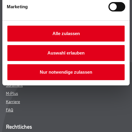
Marketing
Bodenbeläge
Wand- & Deckenbeläge
Werkzeug & Maschinen
Verbrauchsmaterialien
Alle zulassen
CMS Gruppe
Auswahl erlauben
Unternehmen
Leistungen
Nur notwendige zulassen
Händler
Sortiment
M-Plus
Karriere
FAQ
Rechtliches