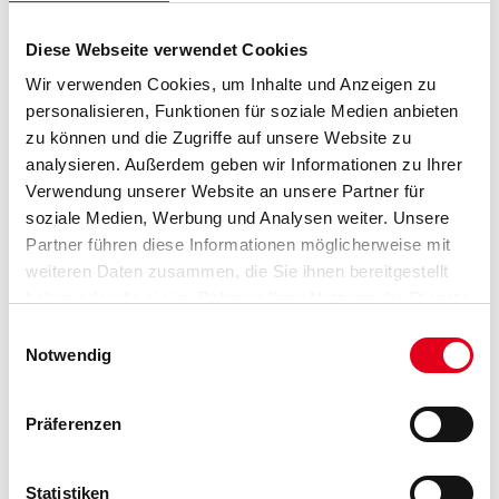
Mirkas Paint Mixing Lösungen umfasst Farbmischbecher, Deckel und
Farbbechersysteme sowie Rührstäbe, Farbsiebe, Spender und
Reinigungstücher.
Diese Webseite verwendet Cookies
Wir verwenden Cookies, um Inhalte und Anzeigen zu
Größe
personalisieren, Funktionen für soziale Medien anbieten
zu können und die Zugriffe auf unsere Website zu
analysieren. Außerdem geben wir Informationen zu Ihrer
Verwendung unserer Website an unsere Partner für
Umrechnungsfaktoren
soziale Medien, Werbung und Analysen weiter. Unsere
Partner führen diese Informationen möglicherweise mit
weiteren Daten zusammen, die Sie ihnen bereitgestellt
haben oder die sie im Rahmen Ihrer Nutzung der Dienste
gesammelt haben.
Einwilligungsauswahl
Notwendig
Präferenzen
PRODUKTEIGENSCHAFTEN
Statistiken