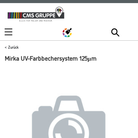
Zum
Zum
Inhalt
Navigationsmenü
springen
springen
Zurück
Mirka UV-Farbbechersystem 125µm