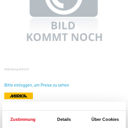
Abbildung ähnlich
Bitte einloggen, um Preise zu sehen
Mirka UV-Farbbechersystem 125µm 400ml (1PCK =
50STK)#9190171400
Zustimmung
Details
Über Cookies
Art-Nr.:
4420-001733