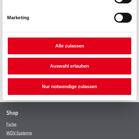
Produkteigenschaft
- Breite Produktpalette an hochwertigen Paint Mixing Zubehör
Marketing
- Praktisch und einfach in der Handhabung
Alle zulassen
ZUSATZINFOS
Auswahl erlauben
GEFAHRENHINWEISE
SPEZIFIKATIONEN
Nur notwendige zulassen
Shop
Farbe
WDV-Systeme