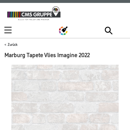
Zum
Zum
Inhalt
Navigationsmenü
springen
springen
Zurück
Marburg Tapete Vlies Imagine 2022