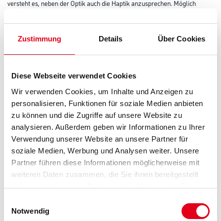
versteht es, neben der Optik auch die Haptik anzusprechen. Möglich
macht dies ein feines Granulat, welches in einem speziellen
Verfahren aufgebracht wird und der Tapete eine raue Oberfläche verleiht.
Diese Steinoptik-Tapete wird klassischerweise mit dem
Einrichtungsstil des Industrial Chic kombiniert, macht sicher aber auch
Zustimmung
Details
Über Cookies
wunderbar als Akzent in einem klassisch eingerichteten
Wohnzimmer. Auch Flur oder Küche werden aufgewertet. Der Clou ist
ihre einfache Verarbeitung: Der Kleister wird auf die Wand
aufgetragen, die Tapete eingelegt, und festgedrückt. Fertig. Und wenn ein
Diese Webseite verwendet Cookies
Tapetenwechsel ansteht, lässt sie sich ebenso leicht
wieder entfernen: trocken und in ganzen Bahnen.
Wir verwenden Cookies, um Inhalte und Anzeigen zu
personalisieren, Funktionen für soziale Medien anbieten
Farbtonbezeichnung
zu können und die Zugriffe auf unsere Website zu
analysieren. Außerdem geben wir Informationen zu Ihrer
Verwendung unserer Website an unsere Partner für
soziale Medien, Werbung und Analysen weiter. Unsere
Gebinde
Partner führen diese Informationen möglicherweise mit
weiteren Daten zusammen, die Sie ihnen bereitgestellt
haben oder die sie im Rahmen Ihrer Nutzung der Dienste
gesammelt haben.
Einwilligungsauswahl
Notwendig
Umrechnungsfaktoren