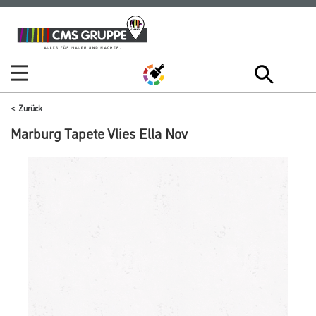
Zum
Zum
Inhalt
Navigationsmenü
springen
springen
Zurück
Marburg Tapete Vlies Ella Nov