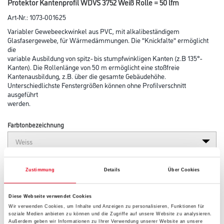
Protektor Kantenprofil WDVS 3752 Weiß Rolle = 50 lfm
Art-Nr.:
1073-001625
Variabler Gewebeeckwinkel aus PVC, mit alkalibeständigem
Glasfasergewebe, für Wärmedämmungen. Die "Knickfalte" ermöglicht
die
variable Ausbildung von spitz- bis stumpfwinkligen Kanten (z.B 135°-
Kanten). Die Rollenlänge von 50 m ermöglicht eine stoßfreie
Kantenausbildung, z.B. über die gesamte Gebäudehöhe.
Unterschiedlichste Fenstergrößen können ohne Profilverschnitt
ausgeführt
werden.
Farbtonbezeichnung
Länge in centimeter
Zustimmung
Details
Über Cookies
Diese Webseite verwendet Cookies
Breite in centimeter
Wir verwenden Cookies, um Inhalte und Anzeigen zu personalisieren, Funktionen für
soziale Medien anbieten zu können und die Zugriffe auf unsere Website zu analysieren.
Außerdem geben wir Informationen zu Ihrer Verwendung unserer Website an unsere