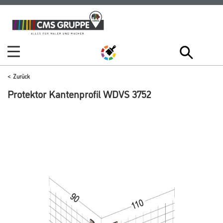
Zum
Zum
Inhalt
Navigationsmenü
springen
springen
Zurück
Protektor Kantenprofil WDVS 3752