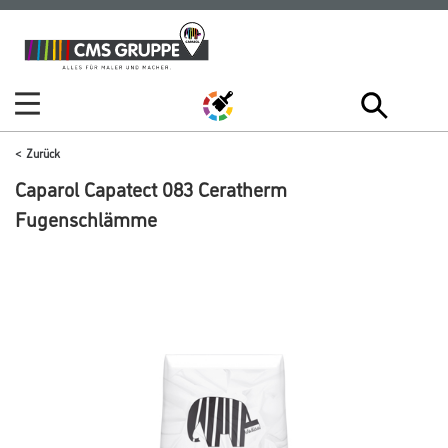
Zum
Zum
Inhalt
Navigationsmenü
springen
springen
Zurück
Caparol Capatect 083 Ceratherm
Fugenschlämme