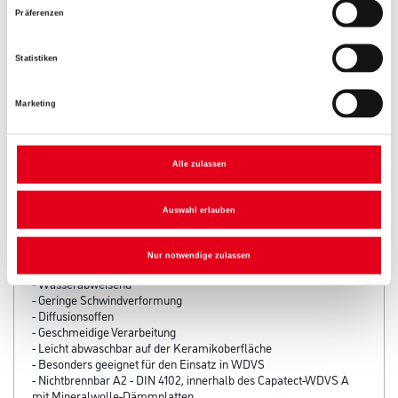
Präferenzen
Statistiken
Marketing
PRODUKTEIGENSCHAFTEN
Alle zulassen
Auswahl erlauben
Produkteigenschaft
- Witterungsbeständig
- Frost- und tausalzbeständig
Nur notwendige zulassen
- Schlagregendicht
- Wasserabweisend
- Geringe Schwindverformung
- Diffusionsoffen
- Geschmeidige Verarbeitung
- Leicht abwaschbar auf der Keramikoberfläche
- Besonders geeignet für den Einsatz in WDVS
- Nichtbrennbar A2 - DIN 4102, innerhalb des Capatect-WDVS A
mit Mineralwolle-Dämmplatten