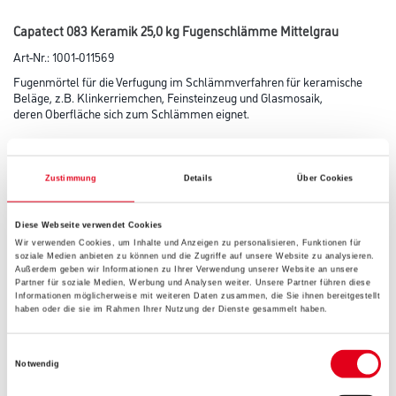
Capatect 083 Keramik 25,0 kg Fugenschlämme Mittelgrau
Art-Nr.:
1001-011569
Fugenmörtel für die Verfugung im Schlämmverfahren für keramische
Beläge, z.B. Klinkerriemchen, Feinsteinzeug und Glasmosaik,
deren Oberfläche sich zum Schlämmen eignet.
Farbtöne: Titangrau, Mittelgrau, Hellgrau, Grau, Beige.
Zustimmung
Details
Über Cookies
Farbtonbezeichnung
Diese Webseite verwendet Cookies
Wir verwenden Cookies, um Inhalte und Anzeigen zu personalisieren, Funktionen für
Gebinde
soziale Medien anbieten zu können und die Zugriffe auf unsere Website zu analysieren.
Außerdem geben wir Informationen zu Ihrer Verwendung unserer Website an unsere
Partner für soziale Medien, Werbung und Analysen weiter. Unsere Partner führen diese
Informationen möglicherweise mit weiteren Daten zusammen, die Sie ihnen bereitgestellt
haben oder die sie im Rahmen Ihrer Nutzung der Dienste gesammelt haben.
Einwilligungsauswahl
Umrechnungsfaktoren
Notwendig