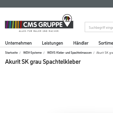
Zum
Zum
Inhalt
Navigationsmenü
springen
springen
Unternehmen
Leistungen
Händler
Sortim
Startseite
WDV-Systeme
WDVS Klebe- und Spachtelmassen
Akurit SK gr
Akurit SK grau Spachtelkleber