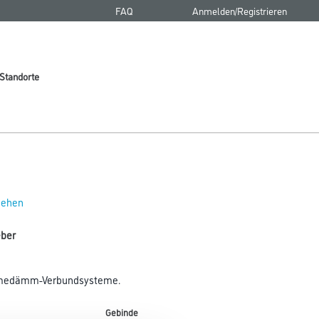
FAQ
Anmelden/Registrieren
Standorte
 sehen
eber
ärmedämm-Verbundsysteme.
Gebinde