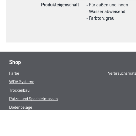
Produkteigenschaft
- Für außen und innen
- Wasser abweisend
- Farbton: grau
Shop
Farbe
Verbrauchsmate
WDV-Systeme
Trockenbau
Putze- und Spachtelmassen
Bodenbeläge
Wand- & Deckenbeläge
Werkzeug & Maschinen