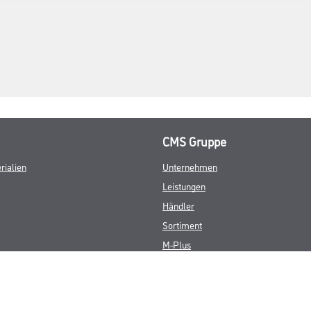
CMS Gruppe
rialien
Unternehmen
Leistungen
Händler
Sortiment
M-Plus
Karriere
FAQ