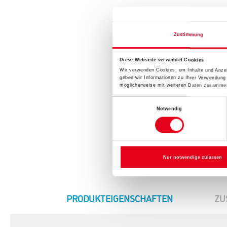
Zustimmung
Diese Webseite verwendet Cookies
Wir verwenden Cookies, um Inhalte und Anzei
geben wir Informationen zu Ihrer Verwendung
möglicherweise mit weiteren Daten zusammen,
Einwilligungsauswahl
Notwendig
Nur notwendige zulassen
CURRENT
PRODUKTEIGENSCHAFTEN
ZU
TAB: