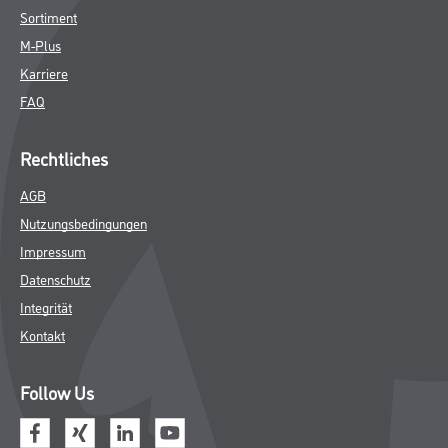
Shop
Farbe
WDV-Systeme
Trockenbau
Putze- und Spachtelmassen
Bodenbeläge
Wand- & Deckenbeläge
Werkzeug & Maschinen
Verbrauchsmaterialien
CMS Gruppe
Unternehmen
Leistungen
Händler