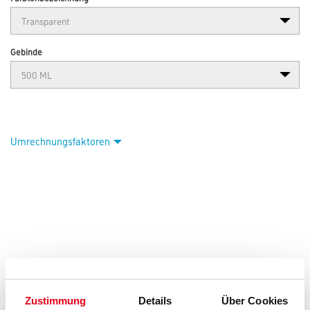
Abbildung ähnlich
Bitte einloggen, um Preise zu sehen
Pufas Glutoclean Edelstahl- und 500 ml Chrom-Pflege
Art-Nr.:
1005-001074
Zur Reinigung und Pflege von Edelstahl und Chrom.
Zustimmung
Details
Über Cookies
Farbtonbezeichnung