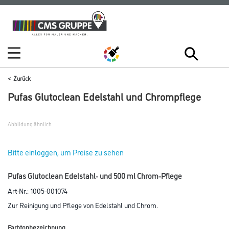
Zum
Zum
Inhalt
Navigationsmenü
springen
springen
Zurück
Pufas Glutoclean Edelstahl und Chrompflege