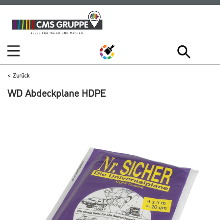
Zum
Zum
Inhalt
Navigationsmenü
springen
springen
Zurück
WD Abdeckplane HDPE