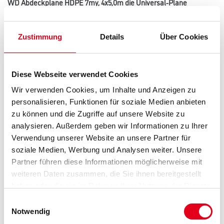
WD Abdeckplane HDPE 7my, 4x5,0m die Universal-Plane
Art-Nr.:
4086-002313
Zustimmung
Details
Über Cookies
Farbtonbezeichnung
Diese Webseite verwendet Cookies
Länge in Millimeter
Wir verwenden Cookies, um Inhalte und Anzeigen zu
personalisieren, Funktionen für soziale Medien anbieten
zu können und die Zugriffe auf unsere Website zu
Breite in millimeter
analysieren. Außerdem geben wir Informationen zu Ihrer
Verwendung unserer Website an unsere Partner für
soziale Medien, Werbung und Analysen weiter. Unsere
Stärke in millimeter
Partner führen diese Informationen möglicherweise mit
weiteren Daten zusammen, die Sie ihnen bereitgestellt
haben oder die sie im Rahmen Ihrer Nutzung der Dienste
gesammelt haben.
Einwilligungsauswahl
Notwendig
Umrechnungsfaktoren