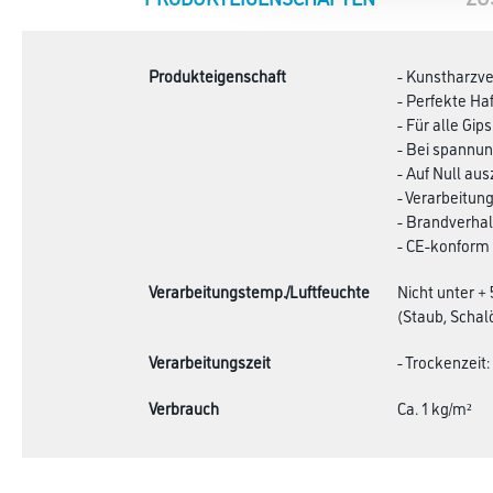
TAB:
Produkteigenschaft
- Kunstharzve
- Perfekte Ha
- Für alle G
- Bei spannu
- Auf Null au
- Verarbeitun
- Brandverhal
- CE-konform 
Verarbeitungstemp./Luftfeuchte
Nicht unter +
(Staub, Schalöl
Verarbeitungszeit
- Trockenzeit:
Verbrauch
Ca. 1 kg/m²