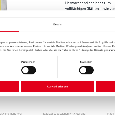
Hervorragend geeignet zum
vollflächigen Glätten sowie z
Gipsfaserplatten auch ohne
Bewehrungsstreifen.
Details
Farbtonbezeichnung
gen zu personalisieren, Funktionen für soziale Medien anbieten zu können und die Zugriffe auf
 unserer Website an unsere Partner für soziale Medien, Werbung und Analysen weiter. Unsere Pa
 die Sie ihnen bereitgestellt haben oder die sie im Rahmen Ihrer Nutzung der Dienste gesamme
Umrechnungsfaktoren
Präferenzen
Statistiken
Auswahl erlauben
SATZINFOS
GEFAHRENHINWEISE
DAT