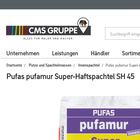
Zum
Zum
Inhalt
Navigationsmenü
springen
springen
Unternehmen
Leistungen
Händler
Sortim
Startseite
Putze und Spachtelmassen
Innenspachtel
Pufas pufamur Super-
Pufas pufamur Super-Haftspachtel SH 45