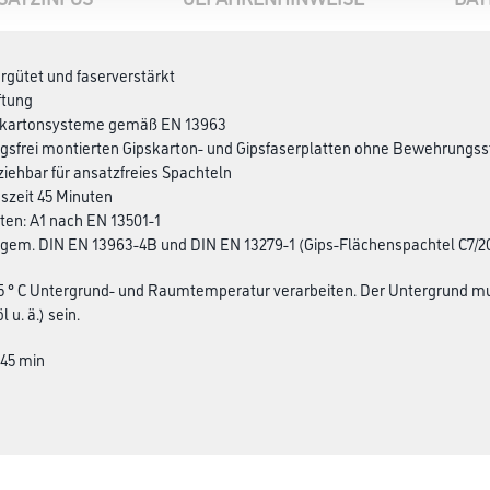
rgütet und faserverstärkt
ftung
ipskartonsysteme gemäß EN 13963
ngsfrei montierten Gipskarton- und Gipsfaserplatten ohne Bewehrungs
sziehbar für ansatzfreies Spachteln
gszeit 45 Minuten
ten: A1 nach EN 13501-1
gem. DIN EN 13963-4B und DIN EN 13279-1 (Gips-Flächenspachtel C7/20
 5 ° C Untergrund- und Raumtemperatur verarbeiten. Der Untergrund mus
 u. ä.) sein.
 45 min