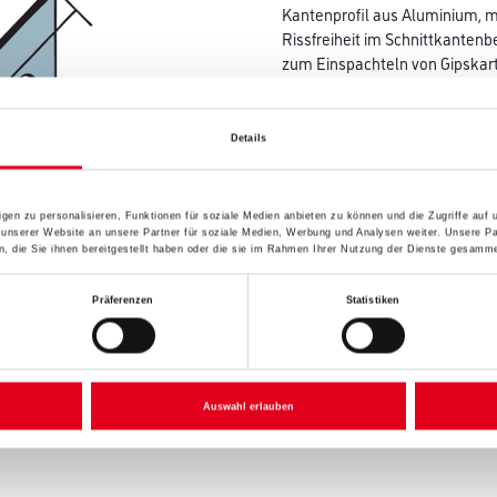
Kantenprofil aus Aluminium, mi
Rissfreiheit im Schnittkantenb
zum Einspachteln von Gipskar
Länge in centimeter
Details
Höhe in centimeter
gen zu personalisieren, Funktionen für soziale Medien anbieten zu können und die Zugriffe auf
 unserer Website an unsere Partner für soziale Medien, Werbung und Analysen weiter. Unsere Pa
 die Sie ihnen bereitgestellt haben oder die sie im Rahmen Ihrer Nutzung der Dienste gesamme
Präferenzen
Statistiken
Umrechnungsfaktoren
Auswahl erlauben