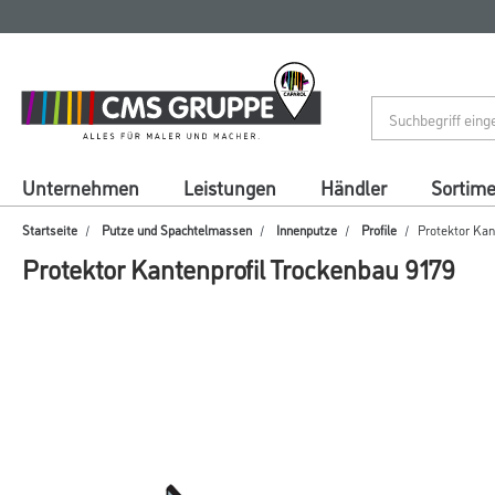
Zum
Zum
Inhalt
Navigationsmenü
springen
springen
Unternehmen
Leistungen
Händler
Sortim
Startseite
Putze und Spachtelmassen
Innenputze
Profile
Protektor Kan
Protektor Kantenprofil Trockenbau 9179