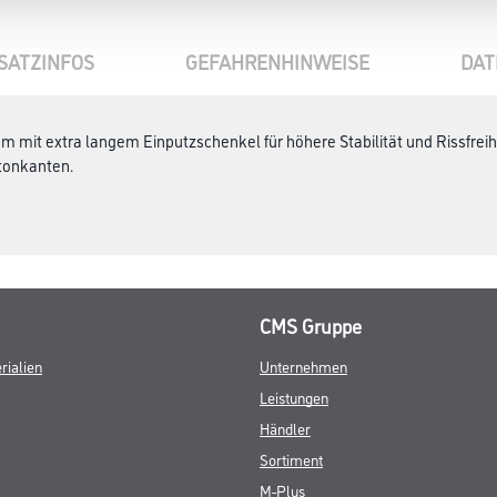
SATZINFOS
GEFAHRENHINWEISE
DAT
m mit extra langem Einputzschenkel für höhere Stabilität und Rissfre
tonkanten.
CMS Gruppe
rialien
Unternehmen
Leistungen
Händler
Sortiment
M-Plus