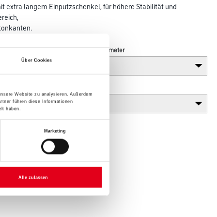
t extra langem Einputzschenkel, für höhere Stabilität und
ereich,
tonkanten.
Breite in centimeter
Über Cookies
Gebinde
 unsere Website zu analysieren. Außerdem
rtner führen diese Informationen
lt haben.
Marketing
Alle zulassen