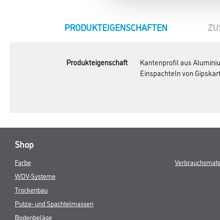
CURRENT
PRODUKTEIGENSCHAFTEN
ZU
TAB:
Produkteigenschaft
Kantenprofil aus Aluminiu
Einspachteln von Gipskar
Shop
Farbe
Verbrauchsmate
WDV-Systeme
Trockenbau
Putze- und Spachtelmassen
Bodenbeläge