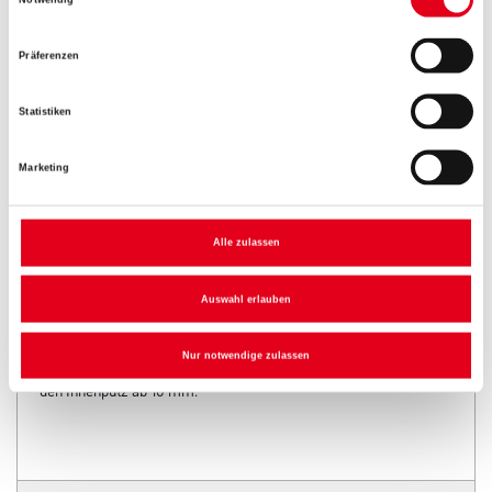
Notwendig
Umrechnungsfaktoren
Präferenzen
Statistiken
Marketing
Alle zulassen
PRODUKTEIGENSCHAFTEN
Auswahl erlauben
Produkteigenschaft
Nur notwendige zulassen
Kantenprofil aus verzinktem Stahlmit erhöhter Zinkauflage für
den Innenputz ab 10 mm.