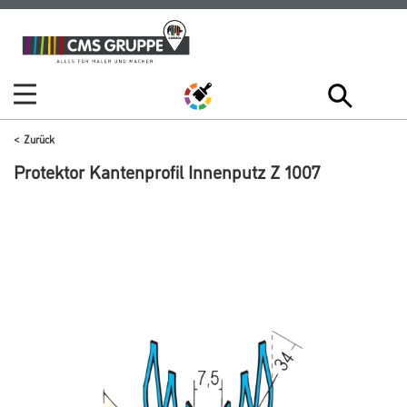
Zum
Zum
Inhalt
Navigationsmenü
springen
springen
Zurück
Protektor Kantenprofil Innenputz Z 1007