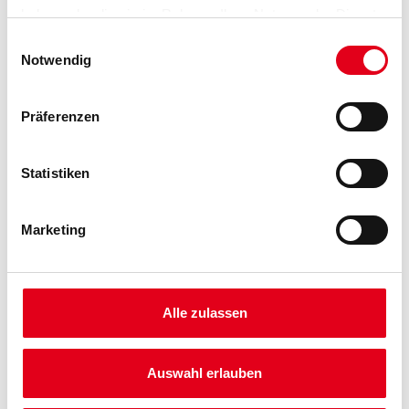
haben oder die sie im Rahmen Ihrer Nutzung der Dienste
gesammelt haben.
Einwilligungsauswahl
Notwendig
Umrechnungsfaktoren
Präferenzen
Statistiken
Marketing
PRODUKTEIGENSCHAFTEN
Alle zulassen
Produkteigenschaft
Lüftungswinkel 10 x 90 mm mit einseitiger Rechtecklochung.
Auswahl erlauben