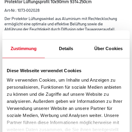
Protektor Lüftungsprofil 10x90mm 9314 250cm
Art-Nr.:
1073-002028
Der Protektor Lüftungswinkel aus Aluminium mit Rechtecklochung
ermöglicht eine optimale und effektive Belüftung sowie die
Abführung der Feuchtigkeit durch Diffusion oder Tauwasserausfall.
Gleichzeitig wird der unerwünschte Zugang von Kleintieren in
der Belüftungsebene bestmöglich vermieden. Freier Lüftungsquerschnitt
346 cm²/lfm.
Zustimmung
Details
Über Cookies
Länge in centimeter
Diese Webseite verwendet Cookies
Wir verwenden Cookies, um Inhalte und Anzeigen zu
Breite in centimeter
personalisieren, Funktionen für soziale Medien anbieten
zu können und die Zugriffe auf unsere Website zu
analysieren. Außerdem geben wir Informationen zu Ihrer
Höhe in centimeter
Verwendung unserer Website an unsere Partner für
soziale Medien, Werbung und Analysen weiter. Unsere
Partner führen diese Informationen möglicherweise mit
Gebinde
weiteren Daten zusammen, die Sie ihnen bereitgestellt