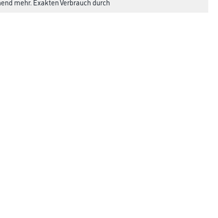
chend mehr. Exakten Verbrauch durch
Rechtliches
AGB
Nutzungsbedingungen
Impressum
Datenschutz
Integrität
Kontakt