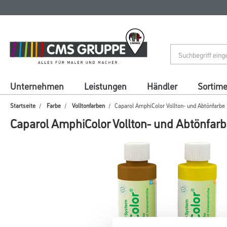
Zum
Zum
Inhalt
Navigationsmenü
springen
springen
Unternehmen
Leistungen
Händler
Sortim
Startseite
Farbe
Volltonfarben
Caparol AmphiColor Vollton- und Abtönfarbe
Caparol AmphiColor Vollton- und Abtönfar