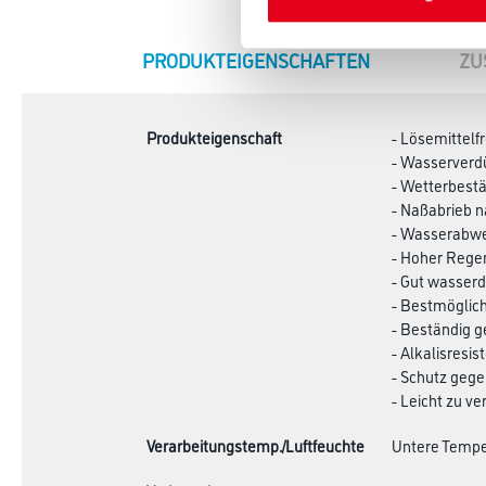
CURRENT
PRODUKTEIGENSCHAFTEN
ZU
TAB:
Produkteigenschaft
- Lösemittelfr
- Wasserverd
- Wetterbest
- Naßabrieb n
- Wasserabwe
- Hoher Regen
- Gut wasserd
- Bestmöglich 
- Beständig g
- Alkalisresis
- Schutz geg
- Leicht zu ve
Verarbeitungstemp./Luftfeuchte
Untere Temper