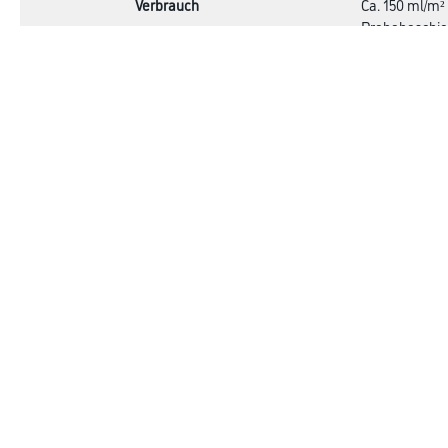
Verbrauch
Ca. 150 ml/m²
Probebeschic
Achtung
Shop
Farbe
Verbrauchsmate
WDV-Systeme
Trockenbau
Putze- und Spachtelmassen
Bodenbeläge
Wand- & Deckenbeläge
Werkzeug & Maschinen