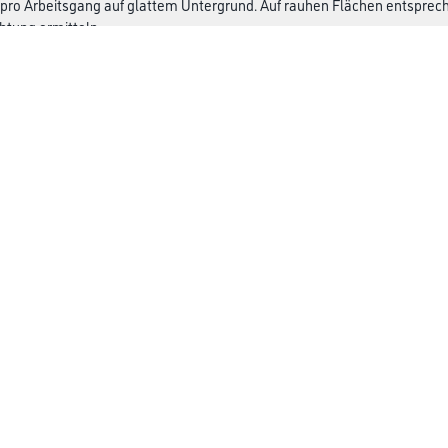
 pro Arbeitsgang auf glattem Untergrund. Auf rauhen Flächen entspre
htung ermitteln.
CMS Gruppe
rialien
Unternehmen
Leistungen
Händler
Sortiment
M-Plus
Karriere
FAQ