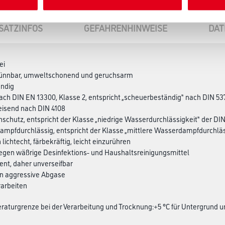
SATZINFOS
GEFAHRENHINWEISE
DAT
ei
ünnbar, umweltschonend und geruchsarm
ändig
ach DIN EN 13300, Klasse 2, entspricht „scheuerbeständig“ nach DIN 53
isend nach DIN 4108
schutz, entspricht der Klasse „niedrige Wasserdurchlässigkeit“ der DIN
ampfdurchlässig, entspricht der Klasse „mittlere Wasserdampf­durchlässig
lichtecht, färbekräftig, leicht einzurühren
egen wäßrige Desinfektions- und Haushaltsreinigungsmittel
tent, daher unverseifbar
en aggressive Abgase
rarbeiten
aturgrenze bei der Verarbeitung und Trocknung:+5 °C für Untergrund 