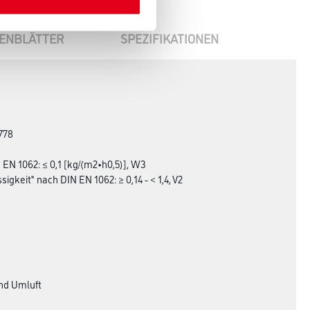
ENBLÄTTER
SPEZIFIKATIONEN
778
 EN 1062: ≤ 0,1 [kg/(m2•h0,5)], W3
keit“ nach DIN EN 1062: ≥ 0,14 - < 1,4, V2
und Umluft