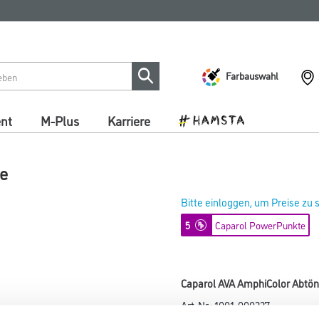
Farbauswahl
ent
M-Plus
Karriere
be
Bitte einloggen, um Preise zu
5
Caparol PowerPunkte
Caparol AVA AmphiColor Abtön
Art-Nr.:
1001-000227