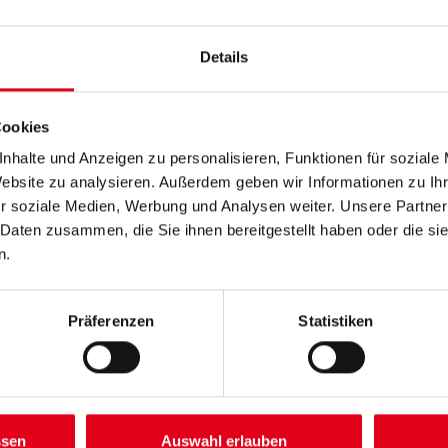
Zum Abtönen von Dispersions,- 
Anstriche, Malereien und
Beschriftungen, außen und inn
Details
Farbtonbezeichnung
Cookies
nhalte und Anzeigen zu personalisieren, Funktionen für soziale
Gebinde
Website zu analysieren. Außerdem geben wir Informationen zu I
r soziale Medien, Werbung und Analysen weiter. Unsere Partner
 Daten zusammen, die Sie ihnen bereitgestellt haben oder die s
n.
Umrechnungsfaktoren
Präferenzen
Statistiken
ssen
Auswahl erlauben