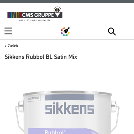
Zum
Zum
Inhalt
Navigationsmenü
springen
springen
Zurück
Sikkens Rubbol BL Satin Mix