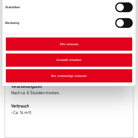
Statistiken
Marketing
PRODUKTEIGENSCHAFTEN
Alle zulassen
Produkteigenschaft
- Glanzstabil
Auswahl erlauben
- Besonders geeignet für Kunststofffenster
- Hoch wetterbeständig
- Hohe Elastizität
Nur notwendige zulassen
Verarbeitungszeit
Nach ca. 6 Stunden trocken.
Verbrauch
- Ca. 14 m²/l