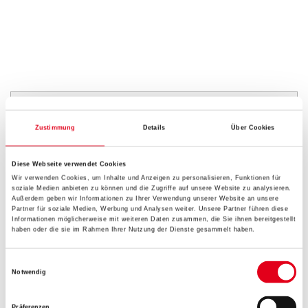
PRODUKTEIGENSCHAFTEN
Zustimmung
Details
Über Cookies
Produkteigenschaft
- Haftet direkt auf Fliesen, kein Anschleifen, keine Grundierung
Diese Webseite verwendet Cookies
notwendig
Wir verwenden Cookies, um Inhalte und Anzeigen zu personalisieren, Funktionen für
- In aktuellen Trendfarbtönen erhältlich und kombinierbar
soziale Medien anbieten zu können und die Zugriffe auf unsere Website zu analysieren.
- Sehr gutes Deckvermögen
Außerdem geben wir Informationen zu Ihrer Verwendung unserer Website an unsere
- Wasserverdünnbar, geruchsarm
Partner für soziale Medien, Werbung und Analysen weiter. Unsere Partner führen diese
Informationen möglicherweise mit weiteren Daten zusammen, die Sie ihnen bereitgestellt
- Auch für Duschwände geeignet, keine Versiegelung notwendig
haben oder die sie im Rahmen Ihrer Nutzung der Dienste gesammelt haben.
- Weichmacherfrei
Verarbeitungstemp./Luftfeuchte
Einwilligungsauswahl
Notwendig
Während der gesamten Verarbeitungs- und Trocknungszeit darf
die Werkstoff-, Untergrund- und Lufttemperatur 8°C nicht unter-
und
Präferenzen