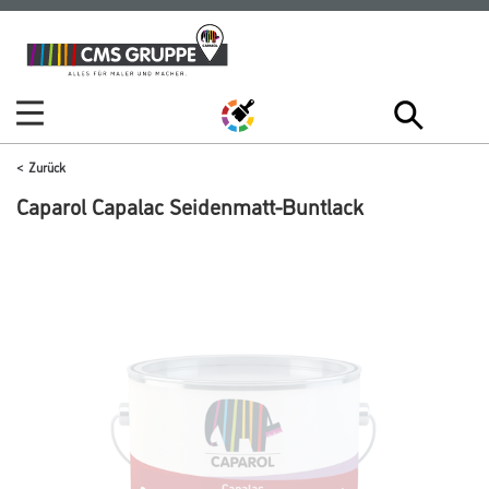
Zum
Zum
Inhalt
Navigationsmenü
springen
springen
Zurück
Caparol Capalac Seidenmatt-Buntlack