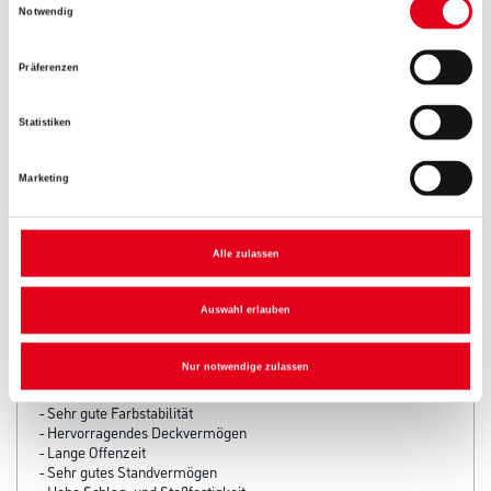
Umrechnungsfaktoren
Notwendig
Präferenzen
Zur Farbauswahl für Ihren Wunschfarbton
Statistiken
Marketing
Alle zulassen
PRODUKTEIGENSCHAFTEN
Auswahl erlauben
Produkteigenschaft
Nur notwendige zulassen
- Hohe Kantenabdeckung
- Sehr gute Farbstabilität
- Hervorragendes Deckvermögen
- Lange Offenzeit
- Sehr gutes Standvermögen
- Hohe Schlag- und Stoßfestigkeit