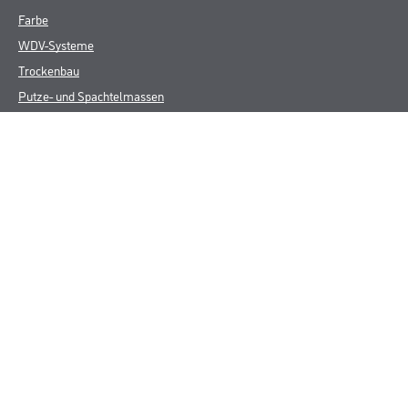
Farbe
WDV-Systeme
Trockenbau
Putze- und Spachtelmassen
Bodenbeläge
Wand- & Deckenbeläge
Werkzeug & Maschinen
Verbrauchsmaterialien
CMS Gruppe
Unternehmen
Leistungen
Händler
Sortiment
M-Plus