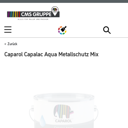
Zum
Zum
Inhalt
Navigationsmenü
springen
springen
Zurück
Caparol Capalac Aqua Metallschutz Mix