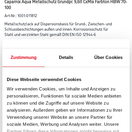
Capamix Aqua Metallschutz Grundpr. 9,6lt CxMix Farbton HBW 70-
100
Art-Nr.:
1001-011812
Metallschutzlack auf Dispersionsbasis für Grund-, Zwischen- und
Schlussbeschichtungen außen und innen. Korrosionsschutz für
Stahl und verzinkten Stahl gemäß DIN EN ISO 12944-6
Farbtonbezeichnung
Zustimmung
Details
Über Cookies
Glanzgrad
Diese Webseite verwendet Cookies
Wir verwenden Cookies, um Inhalte und Anzeigen zu
Gebinde
personalisieren, Funktionen für soziale Medien anbieten
zu können und die Zugriffe auf unsere Website zu
analysieren. Außerdem geben wir Informationen zu Ihrer
Verwendung unserer Website an unsere Partner für
soziale Medien, Werbung und Analysen weiter. Unsere
Umrechnungsfaktoren
Partner führen diese Informationen möglicherweise mit