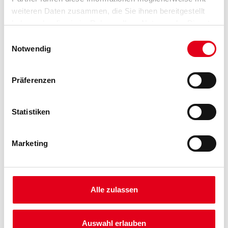
weiteren Daten zusammen, die Sie ihnen bereitgestellt
haben oder die sie im Rahmen Ihrer Nutzung der Dienste
gesammelt haben.
Einwilligungsauswahl
Notwendig
Zur Farbauswahl für Ihren Wunschfarbton
Zur Weißware
Präferenzen
Statistiken
Marketing
Alle zulassen
PRODUKTEIGENSCHAFTEN
Auswahl erlauben
Produkteigenschaft