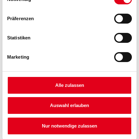
Präferenzen
Statistiken
Marketing
PRODUKTEIGENSCHAFTEN
Produkteigenschaft
- Hervorragender Verlauf bietet einwandfreie Schlusslackierung
Alle zulassen
- Gut deckend
- Gut schleifbar
- Hohes Füllvermögen und gute Kantenabdeckung
Auswahl erlauben
Verarbeitungszeit
Nach ca. 6 Stunden trocken.
Nur notwendige zulassen
Verbrauch