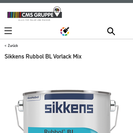
Zum
Zum
Inhalt
Navigationsmenü
springen
springen
Zurück
Sikkens Rubbol BL Vorlack Mix