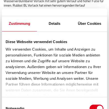
Wasserverdünnbarer Vorlack mit sehr gutem Verlauf und hoher Fülle für
innen. Rubbol BL Vorlack hat einen hervorragenden Verlauf
und ermöglicht so exzellente Schlusslackierungen. Das Produkt ist matt,
hat ein hohes Füllvermögen, geringe Läuferneigung, eine
gute Kantenabdeckung, trocknet schnell, lässt sich sehr gut schleifen und
ist für innen geeignet.
Zustimmung
Details
Über Cookies
Farbtonbezeichnung
Diese Webseite verwendet Cookies
Wir verwenden Cookies, um Inhalte und Anzeigen zu
Glanzgrad
personalisieren, Funktionen für soziale Medien anbieten
zu können und die Zugriffe auf unsere Website zu
analysieren. Außerdem geben wir Informationen zu Ihrer
Gebinde
Verwendung unserer Website an unsere Partner für
soziale Medien, Werbung und Analysen weiter. Unsere
Partner führen diese Informationen möglicherweise mit
weiteren Daten zusammen, die Sie ihnen bereitgestellt
haben oder die sie im Rahmen Ihrer Nutzung der Dienste
gesammelt haben.
Umrechnungsfaktoren
Einwilligungsauswahl
Notwendig