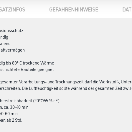
SATZINFOS
GEFAHRENHINWEISE
DAT
rosionsschutz
ändig
cknend
 Haftvermögen
dig bis 80° C trockene Wärme
eschichtete Bauteile geeignet
esamten Verarbeitungs- und Trocknungszeit darf die Werkstoff-, Unter
rschreiten. Die Luftfeuchtigkeit sollte während der gesamten Zeit zwisch
erstreichbarkeit (20°C/55 % r.F.)
n: ca. 30-40 min
. 50-60 min
ar: ab 2 Std.