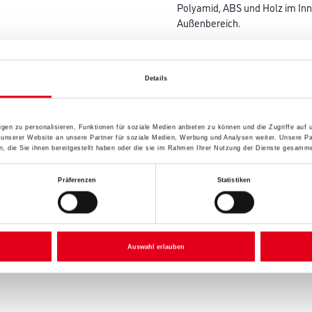
Polyamid, ABS und Holz im In
Außenbereich.
Farbtonbezeichnung
Details
Gebinde
gen zu personalisieren, Funktionen für soziale Medien anbieten zu können und die Zugriffe auf
 unserer Website an unsere Partner für soziale Medien, Werbung und Analysen weiter. Unsere Pa
 die Sie ihnen bereitgestellt haben oder die sie im Rahmen Ihrer Nutzung der Dienste gesamme
Präferenzen
Statistiken
Umrechnungsfaktoren
Auswahl erlauben