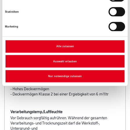
Statistiken
Marketing
PRODUKTEIGENSCHAFTEN
Alle zulassen
Produkteigenschaft
- Leuchtkräftige, brillante Wiedergabe von Bildern und Text aus
Auswahl erlauben
jedem Winkel
- Leicht zu verarbeiten
Nur notwendige zulassen
- Sehr füllkräftig
- Guter Verlauf
- Hohes Deckvermögen
- Deckvermögen Klasse 2 bei einer Ergiebigkeit von 6 m²/ltr
Verarbeitungstemp./Luftfeuchte
Vor Gebrauch sorgfältig aufrühren. Während der gesamten
Verarbeitungs- und Trocknungszeit darf die Werkstoff-,
Untergrund- und