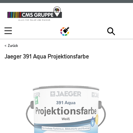
Zum
Zum
Inhalt
Navigationsmenü
springen
springen
Zurück
Jaeger 391 Aqua Projektionsfarbe