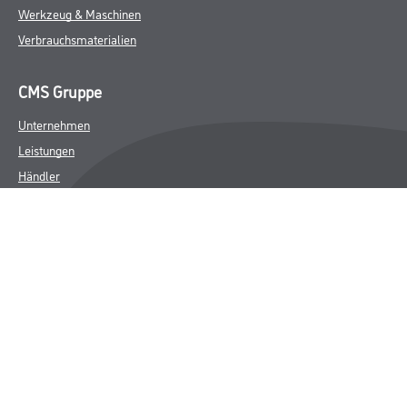
Werkzeug & Maschinen
Verbrauchsmaterialien
CMS Gruppe
Unternehmen
Leistungen
Händler
Sortiment
M-Plus
Karriere
FAQ
Rechtliches
AGB
Nutzungsbedingungen