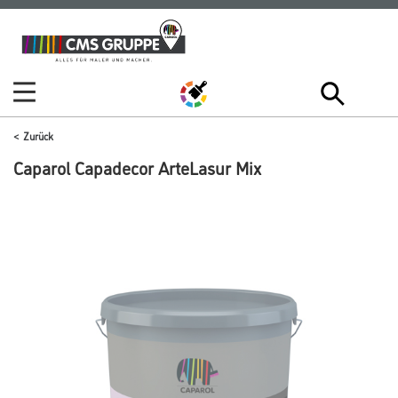
Zum
Zum
Inhalt
Navigationsmenü
springen
springen
Zurück
Caparol Capadecor ArteLasur Mix