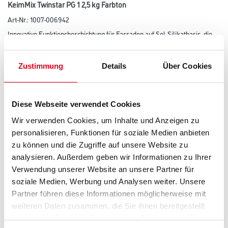
KeimMix Twinstar PG 1 2,5 kg Farbton
Art-Nr.:
1007-006942
Innovative Funktionsbeschichtung für Fassaden auf Sol-Silikatbasis, die
eine hohe Effizienz in der Anwendung perfekt kombiniert
mit einem biozidfreien Formulierungsansatz für saubere Fassaden. KEIM
Twinstar ist wasserabweisend, hoch diffusionsfähig,
Zustimmung
Details
Über Cookies
lichtecht, UV-stabil und extrem witterungsbeständig. Dank der innovativen
Produktformulierung mit spezifischen Verlaufs- und
Trocknungseigenschaften können Grund- und Schlussanstrich in einem
Arbeitsgang ohne Zwischentrocknungszeit sehr rationell
Diese Webseite verwendet Cookies
appliziert werden. Erfüllt die Anforderungen der DIN 18363, Abs. 2.4.1
Wir verwenden Cookies, um Inhalte und Anzeigen zu
Farbtonbezeichnung
personalisieren, Funktionen für soziale Medien anbieten
zu können und die Zugriffe auf unsere Website zu
analysieren. Außerdem geben wir Informationen zu Ihrer
Glanzgrad
Verwendung unserer Website an unsere Partner für
soziale Medien, Werbung und Analysen weiter. Unsere
Partner führen diese Informationen möglicherweise mit
weiteren Daten zusammen, die Sie ihnen bereitgestellt
Gebinde
haben oder die sie im Rahmen Ihrer Nutzung der Dienste