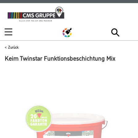
Zum
Zum
Inhalt
Navigationsmenü
springen
springen
Zurück
Keim Twinstar Funktionsbeschichtung Mix