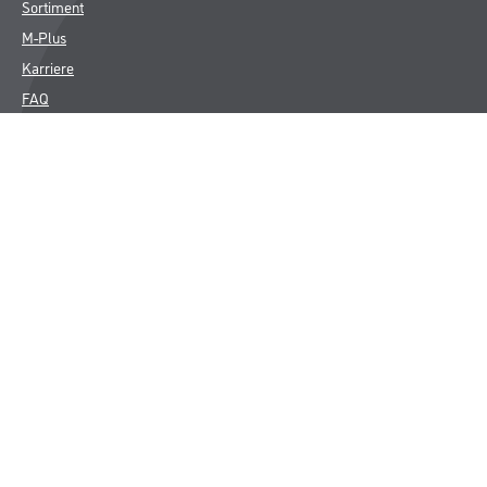
Sortiment
M-Plus
Karriere
FAQ
Rechtliches
AGB
Nutzungsbedingungen
Impressum
Datenschutz
Integrität
Kontakt
Follow Us