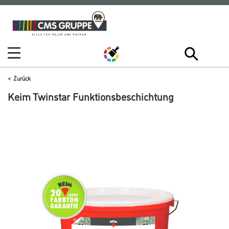
Zum
Zum
Inhalt
Navigationsmenü
springen
springen
Zurück
Keim Twinstar Funktionsbeschichtung