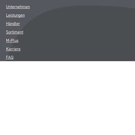
Unternehmen
Leistungen
Händler
Sortiment
M-Plus
Karriere
FAQ
Rechtliches
AGB
Nutzungsbedingungen
Impressum
Datenschutz
Integrität
Kontakt