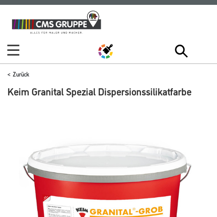
Zum
Zum
Inhalt
Navigationsmenü
springen
springen
Zurück
Keim Granital Spezial Dispersionssilikatfarbe