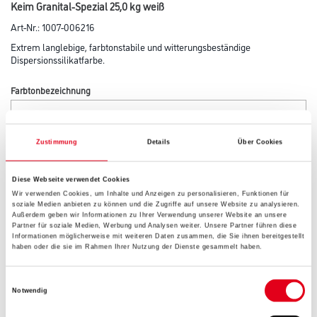
Keim Granital-Spezial 25,0 kg weiß
Art-Nr.:
1007-006216
Extrem langlebige, farbtonstabile und witterungsbeständige
Dispersionssilikatfarbe.
Farbtonbezeichnung
Zustimmung
Details
Über Cookies
Glanzgrad
Diese Webseite verwendet Cookies
Wir verwenden Cookies, um Inhalte und Anzeigen zu personalisieren, Funktionen für
Gebinde
soziale Medien anbieten zu können und die Zugriffe auf unsere Website zu analysieren.
Außerdem geben wir Informationen zu Ihrer Verwendung unserer Website an unsere
Partner für soziale Medien, Werbung und Analysen weiter. Unsere Partner führen diese
Informationen möglicherweise mit weiteren Daten zusammen, die Sie ihnen bereitgestellt
haben oder die sie im Rahmen Ihrer Nutzung der Dienste gesammelt haben.
Einwilligungsauswahl
Umrechnungsfaktoren
Notwendig