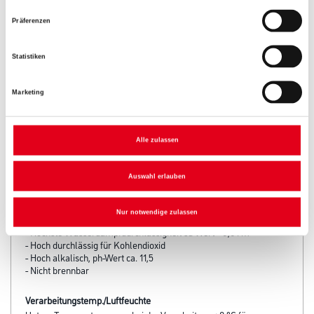
Präferenzen
Statistiken
Marketing
Alle zulassen
PRODUKTEIGENSCHAFTEN
Auswahl erlauben
Produkteigenschaft
- Lichtechte mineralische Pigmentierung
Nur notwendige zulassen
- Hoher Regenschutz, wasserabweisend w-Wert = 0,07 kg/m²√h
- Höchste Wasserdampfdurchlässigkeit sd-Wert <0,01 m
- Hoch durchlässig für Kohlendioxid
- Hoch alkalisch, ph-Wert ca. 11,5
- Nicht brennbar
Verarbeitungstemp./Luftfeuchte