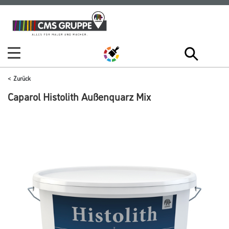
Zum
Zum
Inhalt
Navigationsmenü
springen
springen
Zurück
Caparol Histolith Außenquarz Mix