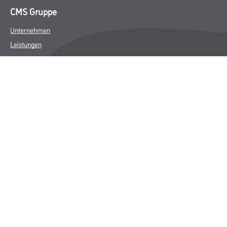
CMS Gruppe
Unternehmen
Leistungen
Händler
Sortiment
M-Plus
Karriere
FAQ
Rechtliches
AGB
Nutzungsbedingungen
Impressum
Datenschutz
Integrität