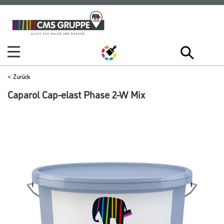
Zum
Zum
Inhalt
Navigationsmenü
springen
springen
Zurück
Caparol Cap-elast Phase 2-W Mix