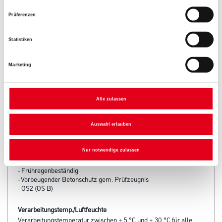
Zur Weißware
Präferenzen
Statistiken
Marketing
Alle zulassen
Auswahl erlauben
PRODUKTEIGENSCHAFTEN
Nur notwendige zulassen
Produkteigenschaft
- Frühregenbeständig
- Vorbeugender Betonschutz gem. Prüfzeugnis
- OS2 (OS B)
Verarbeitungstemp./Luftfeuchte
Verarbeitungstemperatur zwischen + 5 °C und + 30 °C für alle