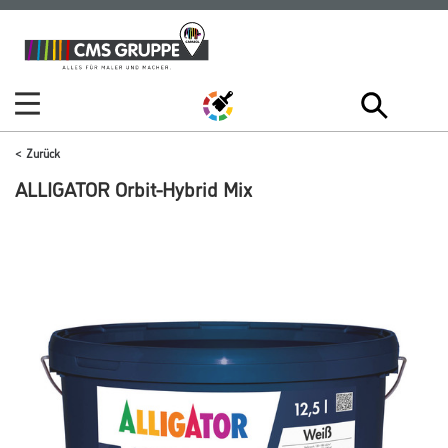
Zum
Zum
Inhalt
Navigationsmenü
springen
springen
Zurück
ALLIGATOR Orbit-Hybrid Mix