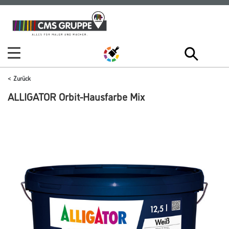
Zum
Zum
Inhalt
Navigationsmenü
springen
springen
Zurück
ALLIGATOR Orbit-Hausfarbe Mix