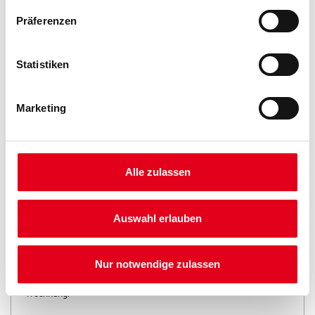
Präferenzen
Statistiken
Marketing
PRODUKTEIGENSCHAFTEN
Produkteigenschaft
Alle zulassen
- Vorbeugender Betonschutz gem. Prüfzeugnis
- Photokatalytische Wirkung
- Farbtonbeständigkeit:
Auswahl erlauben
Klasse A
Verarbeitungstemp./Luftfeuchte
Nur notwendige zulassen
Verarbeitungstemperatur zwischen + 5 °C und + 30 °C für alle
Luft- und Untergrundverhältnisse während Verarbeitung und
Trocknung.