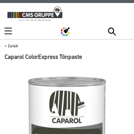
Zum
Zum
Inhalt
Navigationsmenü
springen
springen
Zurück
Caparol ColorExpress Tönpaste