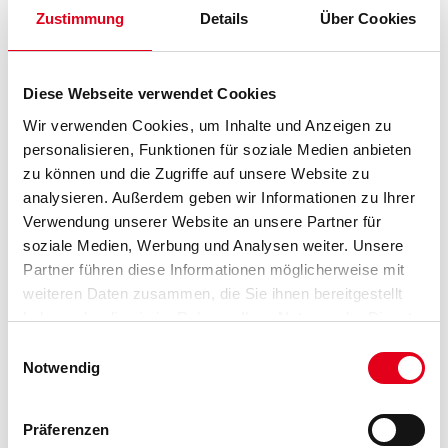
Zustimmung
Details
Über Cookies
Capamix ColorExpress Tönpaste 00+ 1,0 lt Rotbraun (Capatint)
Art-Nr.:
1001-013629
Diese Webseite verwendet Cookies
Farbtonbezeichnung
Wir verwenden Cookies, um Inhalte und Anzeigen zu
personalisieren, Funktionen für soziale Medien anbieten
zu können und die Zugriffe auf unsere Website zu
Gebinde
analysieren. Außerdem geben wir Informationen zu Ihrer
Verwendung unserer Website an unsere Partner für
soziale Medien, Werbung und Analysen weiter. Unsere
Partner führen diese Informationen möglicherweise mit
weiteren Daten zusammen, die Sie ihnen bereitgestellt
Umrechnungsfaktoren
haben oder die sie im Rahmen Ihrer Nutzung der Dienste
gesammelt haben.
Einwilligungsauswahl
Notwendig
Präferenzen